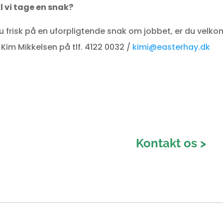
l vi tage en snak?
du frisk på en uforpligtende snak om jobbet, er du velk
. Kim Mikkelsen på tlf. 4122 0032 /
kimi@easterhay.dk
Kontakt os >