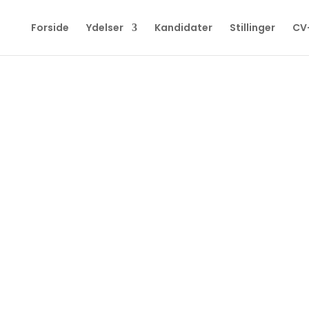
Forside
Ydelser
Kandidater
Stillinger
CV
ans konsulent søg