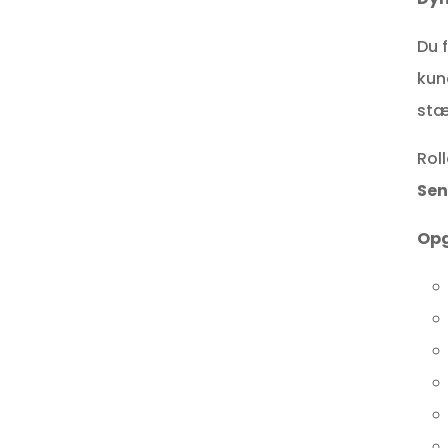
Du 
kun
stæ
Rol
Sen
Opg