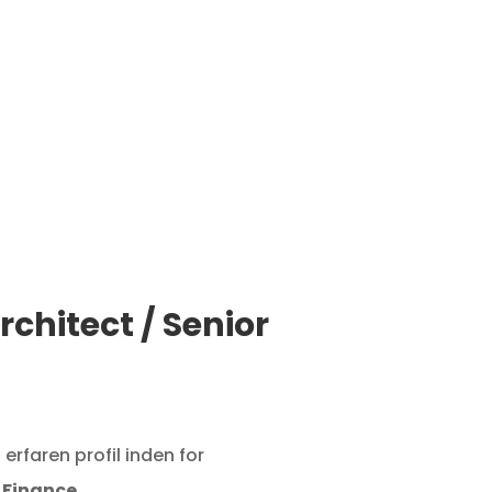
chitect / Senior
erfaren profil inden for
i
Finance
.