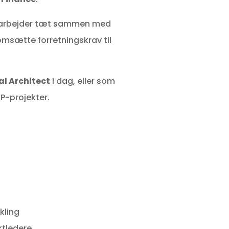
du arbejder tæt sammen med
msætte forretningskrav til
al Architect
i dag, eller som
RP-projekter.
kling
ktledere