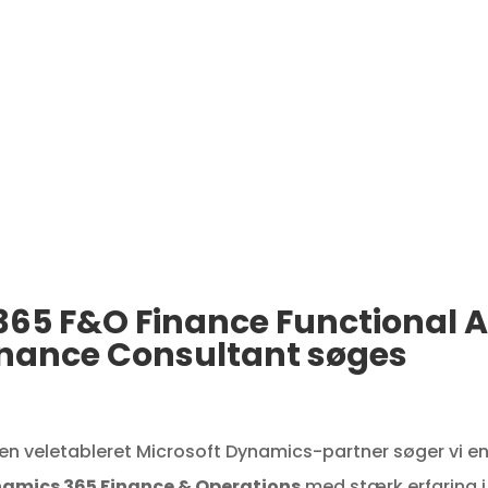
365 F&O Finance Functional Ar
inance Consultant søges
 en veletableret Microsoft Dynamics-partner søger vi en 
amics 365 Finance & Operations
med stærk erfaring 