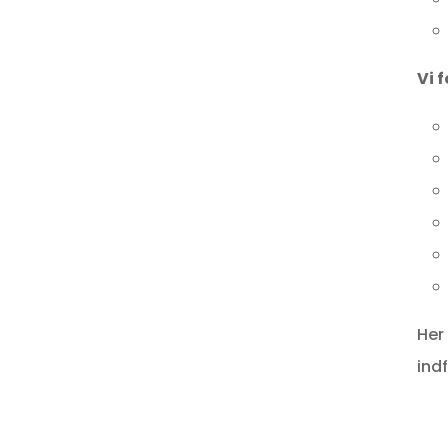
Vi f
Her
ind