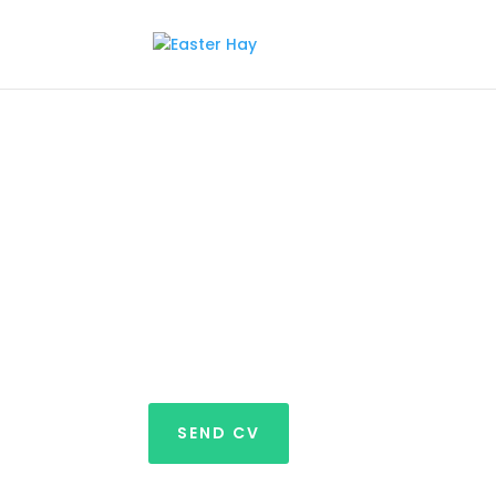
D365 F&O Fin
DANMARK
SEND CV