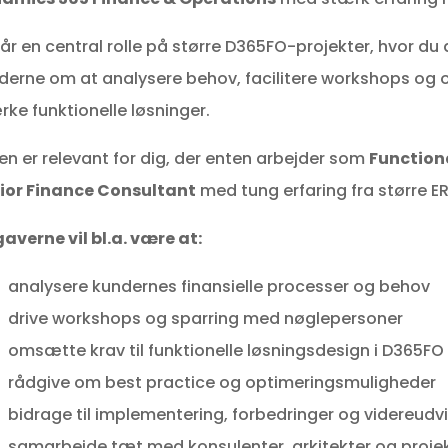
får en central rolle på større D365FO-projekter, hvor 
derne om at analysere behov, facilitere workshops og o
rke funktionelle løsninger.
len er relevant for dig, der enten arbejder som
Function
ior Finance Consultant
med tung erfaring fra større E
averne vil bl.a. være at:
analysere kundernes finansielle processer og behov
drive workshops og sparring med nøglepersoner
omsætte krav til funktionelle løsningsdesign i D365FO
rådgive om best practice og optimeringsmuligheder
bidrage til implementering, forbedringer og videreudvi
samarbejde tæt med konsulenter, arkitekter og proje