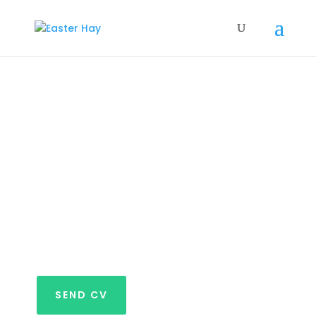
Microsoft Dynamics
365 F&O WMS
konsulent
DANMARK / HYBRID
SEND CV